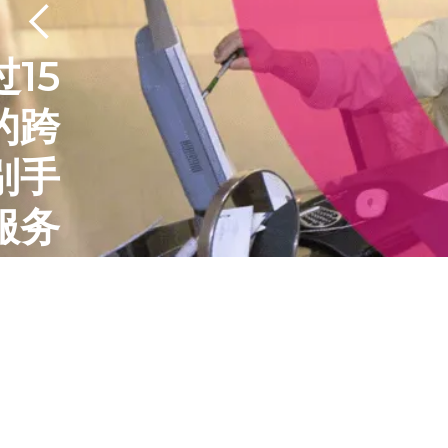
15
的跨
别手
服务
验
Slide 3 of 4.
es
ender
ies