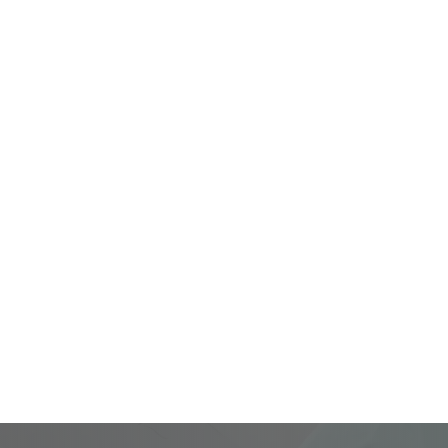
Guided Support
No 
t us
全程指导：从术前到术后，为您安排
无额外费用
每一步
手
24/7 Emergency Backup
: Count on me when it matters most
24/7紧急支援