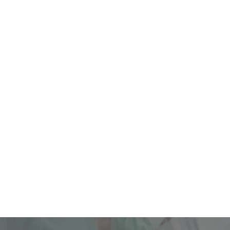
Added Costs
Easy Communication
：我们的服务完全免费，
简单沟通：我们回复迅速，随时可
术费用不加价
联系
A Decade of Experience: Trust my
.
10+ years in transgender surgeries.
超过十五年的跨性别手术服务经验 15 years of
Experience in transgender surgeries